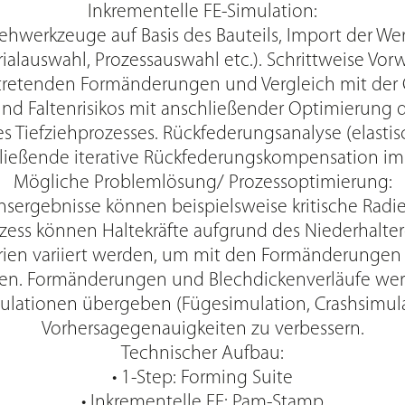
Inkrementelle FE-Simulation:
ziehwerkzeuge auf Basis des Bauteils, Import der W
rialauswahl, Prozessauswahl etc.). Schrittweise Vo
tretenden Formänderungen und Vergleich mit der
nd Faltenrisikos mit anschließender Optimierung d
s Tiefziehprozesses. Rückfederungsanalyse (elasti
ließende iterative Rückfederungskompensation im
Mögliche Problemlösung/ Prozessoptimierung:
onsergebnisse können beispielsweise kritische Radie
zess können Haltekräfte aufgrund des Niederhalter
ien variiert werden, um mit den Formänderungen 
men. Formänderungen und Blechdickenverläufe wer
lationen übergeben (Fügesimulation, Crashsimula
Vorhersagegenauigkeiten zu verbessern.
Technischer Aufbau:
• 1-Step: Forming Suite
• Inkrementelle FE: Pam-Stamp