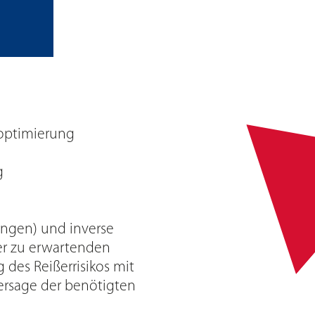
soptimierung
g
ungen) und inverse
er zu erwartenden
es Reißerrisikos mit
ersage der benötigten