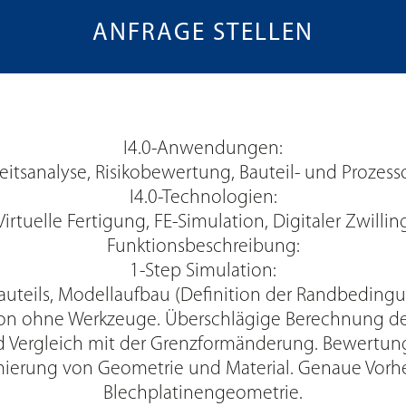
ANFRAGE STELLEN
I4.0-Anwendungen:
keitsanalyse, Risikobewertung, Bauteil- und Prozes
I4.0-Technologien:
Virtuelle Fertigung, FE-Simulation, Digitaler Zwillin
Funktionsbeschreibung:
1-Step Simulation:
uteils, Modellaufbau (Definition der Randbeding
tion ohne Werkzeuge. Überschlägige Berechnung d
Vergleich mit der Grenzformänderung. Bewertung d
ierung von Geometrie und Material. Genaue Vorh
Blechplatinengeometrie.